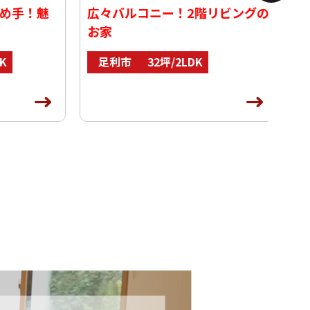
手！魅
広々バルコニー！2階リビングの
クな
お家
佐
足利市
32坪/2LDK