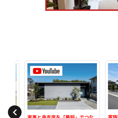
家族動
っこ
家事と身支度を「最短」でつな