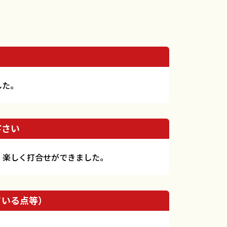
？
した。
下さい
、楽しく打合せができました。
ている点等）