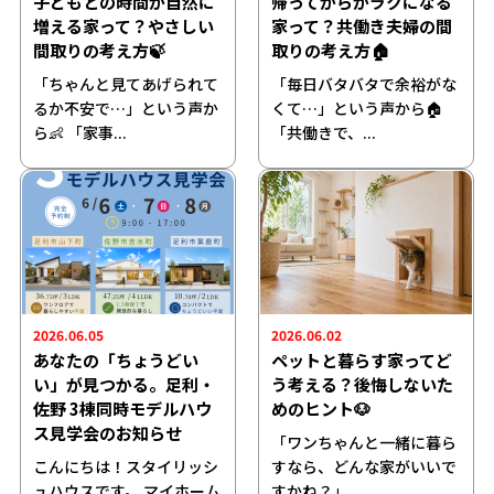
子どもとの時間が自然に
帰ってからがラクになる
増える家って？やさしい
家って？共働き夫婦の間
間取りの考え方🍃
取りの考え方🏠
「ちゃんと見てあげられて
「毎日バタバタで余裕がな
るか不安で…」という声か
くて…」という声から🏠
ら👶 「家事...
「共働きで、...
2026.06.05
2026.06.02
あなたの「ちょうどい
ペットと暮らす家ってど
い」が見つかる。足利・
う考える？後悔しないた
佐野 3棟同時モデルハウ
めのヒント🐶
ス見学会のお知らせ
「ワンちゃんと一緒に暮ら
こんにちは！スタイリッシ
すなら、どんな家がいいで
ュハウスです。 マイホーム
すかね？」 ...