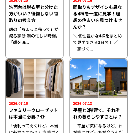
2026.07.20
2026.07.16
洗面台は脱衣室と分けた
間取りもデザインも異な
方がいい？後悔しない間
る4棟を一度に見学！理
取りの考え方
想の住まいを見つけませ
んか？
朝の「ちょっと待って」が
減る家😊 朝の忙しい時間。
＼ 個性豊かな4棟をまとめ
「顔を洗...
て見学できる3日間！ ／
「家づく...
2026.07.15
2026.07.13
ファミリークローゼット
平屋と2階建て、それぞ
は本当に必要？👕
れの暮らしやすさとは？
「便利って聞くけど、本当
「平屋が気になるけど、わ
に必要ですか？」💭 家づく
が家にはどっちが合うんだ