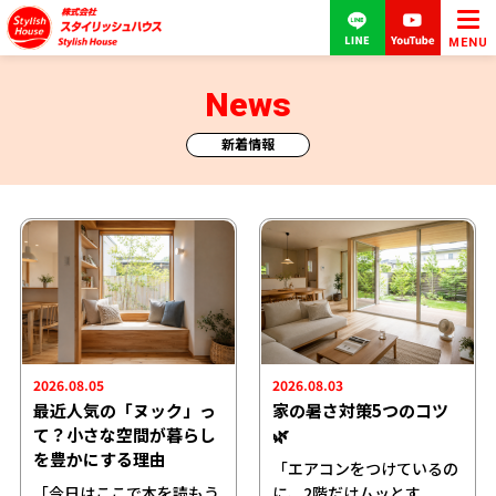
MENU
News
新着情報
2026.08.05
2026.08.03
最近人気の「ヌック」っ
家の暑さ対策5つのコツ
て？小さな空間が暮らし
🌿
を豊かにする理由
「エアコンをつけているの
「今日はここで本を読もう
に、2階だけムッとす