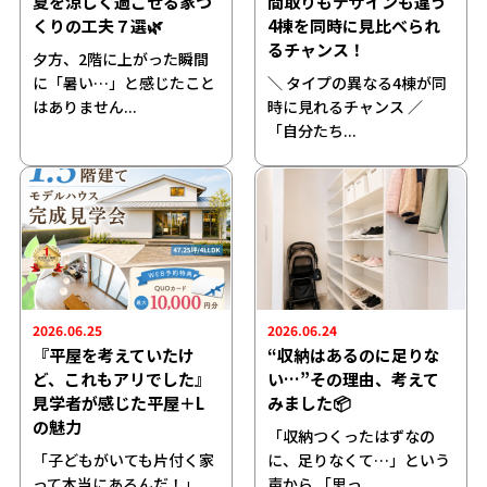
夏を涼しく過ごせる家づ
間取りもデザインも違う
くりの工夫７選🌿
4棟を同時に見比べられ
るチャンス！
夕方、2階に上がった瞬間
に「暑い…」と感じたこと
＼ タイプの異なる4棟が同
はありません...
時に見れるチャンス ／
「自分たち...
2026.06.25
2026.06.24
『平屋を考えていたけ
“収納はあるのに足りな
ど、これもアリでした』
い…”その理由、考えて
見学者が感じた平屋＋L
みました📦
の魅力
「収納つくったはずなの
「子どもがいても片付く家
に、足りなくて…」という
って本当にあるんだ！」
声から 「思っ...