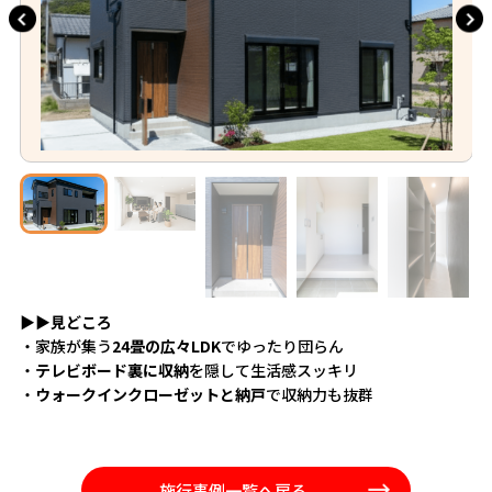
▶▶
見どころ
・家族が集う
24畳の広々LDK
でゆったり団らん
・
テレビボード裏に収納
を隠して生活感スッキリ
・
ウォークインクローゼットと納戸
で収納力も抜群
施行事例一覧へ戻る