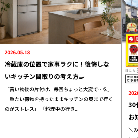
2026.05.18
冷蔵庫の位置で家事ラクに！後悔しな
いキッチン間取りの考え方🍳
「買い物後の片付け、毎回ちょっと大変で…💦」
202
「重たい荷物を持ったままキッチンの奥まで行く
3
のがストレス」 「料理中の行き...
お知
＼み