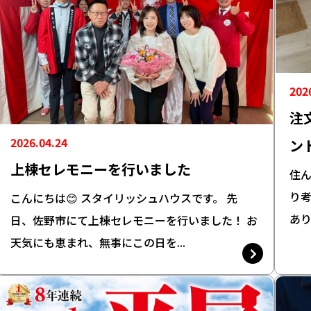
202
注
2026.04.24
ン
上棟セレモニーを行いました
住ん
り
こんにちは😊 スタイリッシュハウスです。 先
あり
日、佐野市にて上棟セレモニーを行いました！ お
天気にも恵まれ、無事にこの日を...