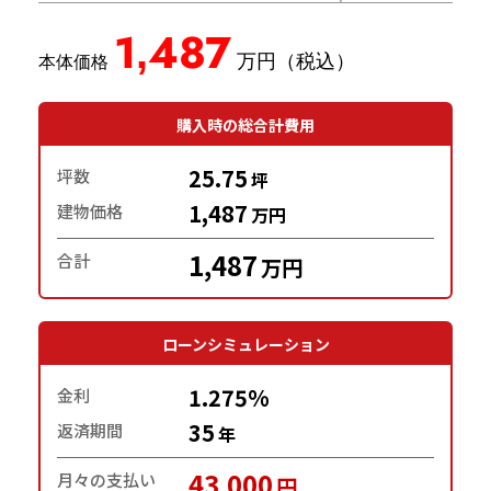
1,487
購入時の総合計費用
25.75
坪数
坪
1,487
建物価格
万円
1,487
合計
万円
ローンシミュレーション
1.275%
金利
35
返済期間
年
43,000
月々の支払い
円