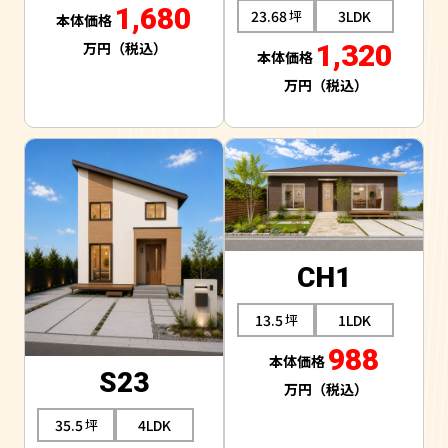
1,680
23.68
3LDK
1,320
CH1
13.5
1LDK
988
S23
35.5
4LDK