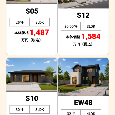
S05
S12
26
3LDK
30.00
3LDK
1,487
1,584
S10
EW48
30
3LDK
32
4LDK