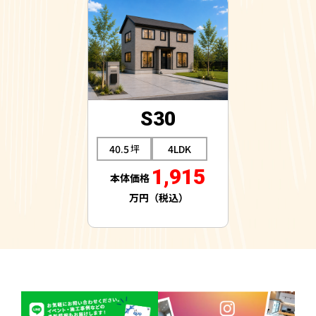
S30
40.5
4LDK
1,915