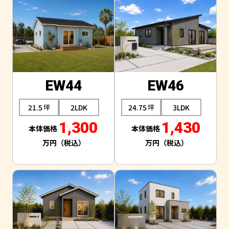
EW44
EW46
21.5
2LDK
24.75
3LDK
1,300
1,430