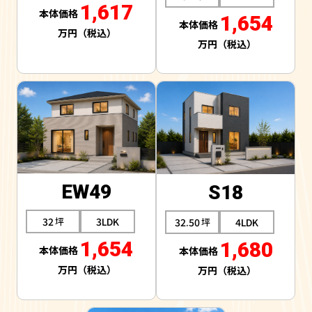
1,617
1,654
EW49
S18
32
3LDK
32.50
4LDK
1,654
1,680