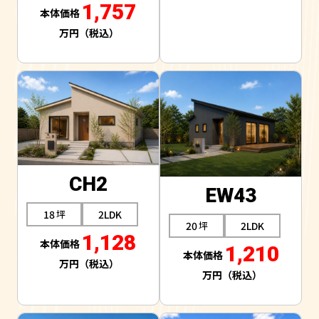
1,757
CH2
EW43
18
2LDK
20
2LDK
1,128
1,210