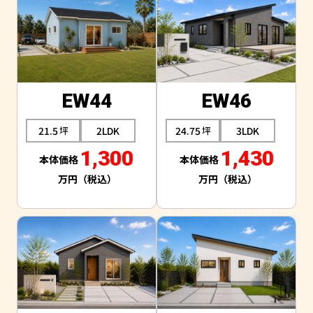
EW44
EW46
21.5
2LDK
24.75
3LDK
1,300
1,430