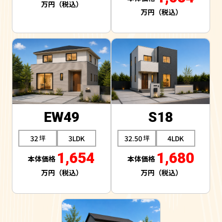
EW49
S18
32
3LDK
32.50
4LDK
1,654
1,680