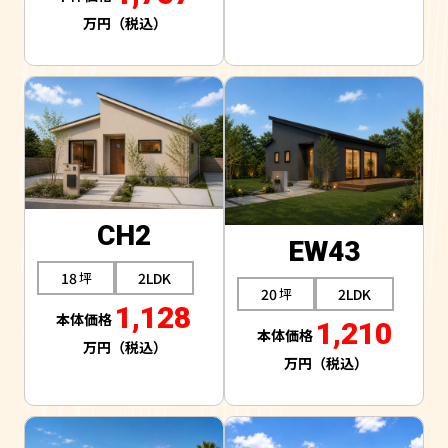
CH2
EW43
18
2LDK
20
2LDK
1,128
1,210