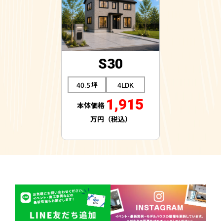
S30
40.5
4LDK
1,915