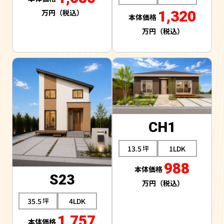
1,320
CH1
13.5
1LDK
988
S23
35.5
4LDK
1,757