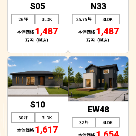
S05
N33
26
3LDK
25.75
3LDK
1,487
1,487
S10
EW48
30
3LDK
32
4LDK
1,617
1,654