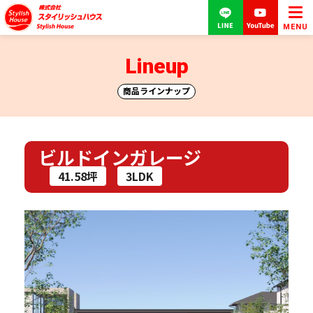
MENU
Lineup
商品ラインナップ
ビルドインガレージ
41.58坪
3LDK