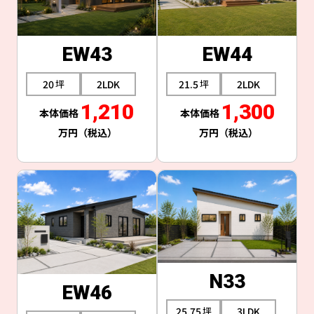
EW43
EW44
20
2LDK
21.5
2LDK
1,210
1,300
N33
EW46
25.75
3LDK