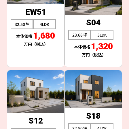
EW51
S04
32.50
4LDK
1,680
23.68
3LDK
1,320
S18
S12
32.50
4LDK