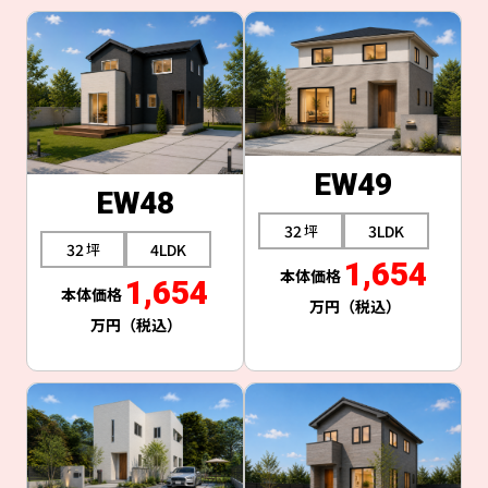
EW49
EW48
32
3LDK
32
4LDK
1,654
1,654