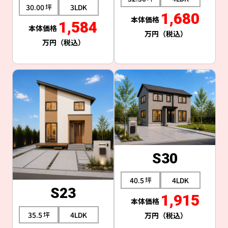
30.00
3LDK
1,680
1,584
S30
40.5
4LDK
S23
1,915
35.5
4LDK