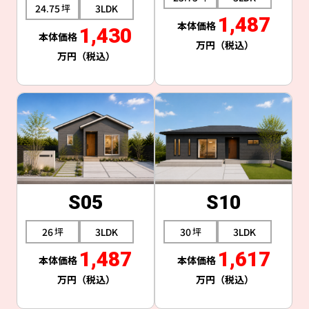
24.75
3LDK
1,487
1,430
S05
S10
26
3LDK
30
3LDK
1,487
1,617