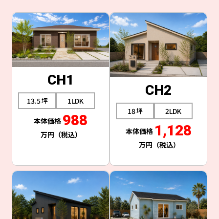
CH1
CH2
13.5
1LDK
18
2LDK
988
1,128